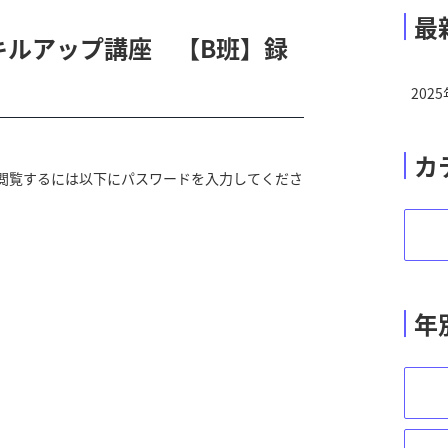
最
スキルアップ講座 【B班】録
202
ルス
向け
カ
閲覧するには以下にパスワードを入力してくださ
年