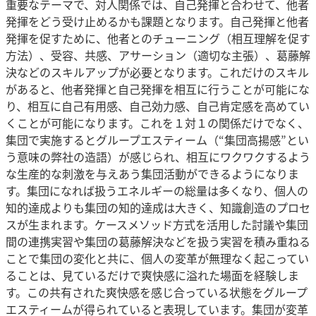
重要なテーマで、対人関係では、自己発揮と合わせて、他者
発揮をどう受け止めるかも課題となります。自己発揮と他者
発揮を促すために、他者とのチューニング（相互理解を促す
方法）、受容、共感、アサーション（適切な主張）、葛藤解
決などのスキルアップが必要となります。これだけのスキル
があると、他者発揮と自己発揮を相互に行うことが可能にな
り、相互に自己有用感、自己効力感、自己肯定感を高めてい
くことが可能になります。これを１対１の関係だけでなく、
集団で実施するとグループエスティーム（“集団高揚感”とい
う意味の弊社の造語）が感じられ、相互にワクワクするよう
な生産的な刺激を与えあう集団活動ができるようになりま
す。集団になれば扱うエネルギーの総量は多くなり、個人の
知的達成よりも集団の知的達成は大きく、知識創造のプロセ
スが生まれます。ケースメソッド方式を活用した討議や集団
間の連携実習や集団の葛藤解決などを扱う実習を積み重ねる
ことで集団の変化と共に、個人の変革が無理なく起こってい
ることは、見ているだけで爽快感に溢れた場面を経験しま
す。この共有された爽快感を感じ合っている状態をグループ
エスティームが得られていると表現しています。集団が変革