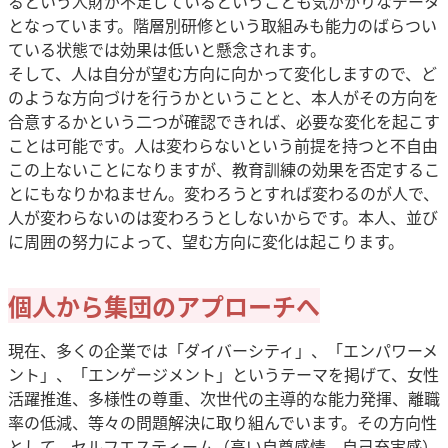
るという人財が不足しているということも気がかりなデータ
となっています。階層別研修という取組みも能力のばらつい
ている状態では効果は低いと懸念されます。
そして、人は自分が望む方向に向かって変化しますので、ど
のような方向づけを行うかということと、本人がその方向を
合意するかという二つが確認できれば、必要な変化を起こす
ことは可能です。人は変わらないという前提を持つと不自由
この上ないことになりますが、教育訓練の効果を否定するこ
とにもなりかねません。変わろうとすれば変わるのが人で、
人が変わらないのは変わろうとしないからです。本人、並び
に周囲の努力によって、望む方向に変化は起こります。
個人から集団のアプローチへ
現在、多くの企業では「ダイバーシティ」、「エンパワーメ
ント」、「エンゲージメント」というテーマを掲げて、女性
活躍推進、多様性の尊重、次世代の主導的な能力発揮、離職
率の低減、等々の問題解決に取り組んでいます。その方向性
として、セルフエスティーム（高い自尊感情、自己充実感）