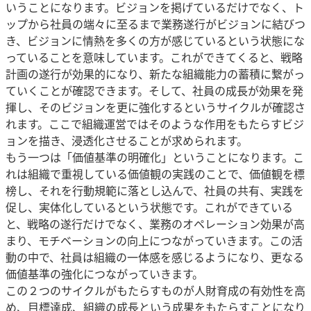
いうことになります。ビジョンを掲げているだけでなく、ト
ップから社員の端々に至るまで業務遂行がビジョンに結びつ
き、ビジョンに情熱を多くの方が感じているという状態にな
っていることを意味しています。これができてくると、戦略
計画の遂行が効果的になり、新たな組織能力の蓄積に繋がっ
ていくことが確認できます。そして、社員の成長が効果を発
揮し、そのビジョンを更に強化するというサイクルが確認さ
れます。ここで組織運営ではそのような作用をもたらすビジ
ョンを描き、浸透化させることが求められます。
もう一つは「価値基準の明確化」ということになります。こ
れは組織で重視している価値観の実践のことで、価値観を標
榜し、それを行動規範に落とし込んで、社員の共有、実践を
促し、実体化しているという状態です。これができている
と、戦略の遂行だけでなく、業務のオペレーション効果が高
まり、モチベーションの向上につながっていきます。この活
動の中で、社員は組織の一体感を感じるようになり、更なる
価値基準の強化につながっていきます。
この２つのサイクルがもたらすものが人財育成の有効性を高
め、目標達成、組織の成長という成果をもたらすことになり