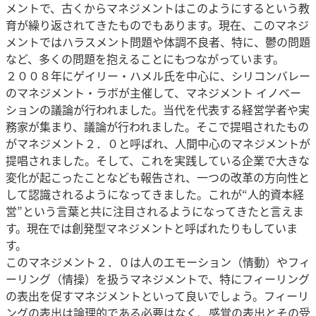
メントで、古くからマネジメントはこのようにするという教
育が繰り返されてきたものでもあります。現在、このマネジ
メントではハラスメント問題や体調不良者、特に、鬱の問題
など、多くの問題を抱えることにもつながっています。
２００８年にゲイリー・ハメル氏を中心に、シリコンバレー
のマネジメント・ラボが主催して、マネジメント イノベー
ションの議論が行われました。当代を代表する経営学者や実
務家が集まり、議論が行われました。そこで提唱されたもの
がマネジメント２．０と呼ばれ、人間中心のマネジメントが
提唱されました。そして、これを実践している企業で大きな
変化が起こったことなども報告され、一つの改革の方向性と
して認識されるようになってきました。これが“人的資本経
営”という言葉と共に注目されるようになってきたと言えま
す。現在では創発型マネジメントと呼ばれたりもしていま
す。
このマネジメント２．０は人のエモーション（情動）やフィ
ーリング（情操）を扱うマネジメントで、特にフィーリング
の表出を促すマネジメントといって良いでしょう。フィーリ
ングの表出は論理的である必要はなく、感覚の表出とその受