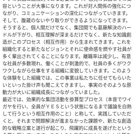
容ということが大事になります。これが対人関係の強化につ
ながり、コミュニケーションの深化につながっていきます。
そして、腹蔵のないやり取りができるようになってきます。
そうすると、個人間だけでなく、集団間でも葛藤解決のハー
ドルが下がり、相互理解が深まるだけでなく、新たな知識創
造がこのプロセス（相互作用）から生まれてきます。これを
組織化すると新たなビジョンとそれに使命感を燃やす社員が
多く輩出されてくることになります。離職率は減少し、有意
な社員が多数現れ、働くことが刺激的で、社員の多くがワク
ワクしながら仕事をする組織に変貌していきます。このよう
な体験をした組織では、この事業は私たちに任せてもらいた
いといった掛け声も聞こえてきますし、事実のそのような原
動力が大いに組織成長につながっていました。
最近では、効果的な集団活動を掛算型プロセス（本音でワイ
ガヤを行い、全員がＹＥＳという状態になるまで議論を白熱
して行うという相互作用のこと）と称して、実践していただ
くと、それまで問題解決が進まなかった課題や、新たな創造
的な戦略立案と遂行が起こり、飛躍的に成長を遂げたという