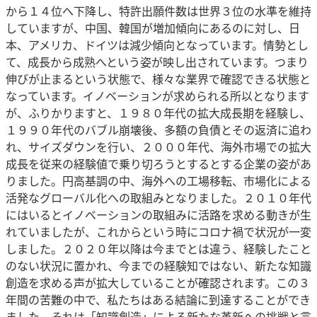
から１４位へ下降し、特許出願件数は世界３位の水準を維持
していますが、中国、韓国が増加傾向にあるのに対し、日
本、アメリカ、ドイツは減少傾向となっています。情勢とし
て、成長から成熟へという姿が映し出されています。つまり
伸びが止まるという状態で、様々な業界で確認できる状態と
なっています。イノベーションが求められる所以となります
が、ふりかりますと、１９８０年代の拡大成長期を経験し、
１９９０年代のバブル崩壊後、多額の負債とその返済に追わ
れ、サイズダウンを行い、２０００年代、海外市場での拡大
成長を従来の経験値で乗り切ろうとするとする企業の姿があ
りました。円高基調の中、海外への工場移転、市場化による
活発なグローバル化への取組みとなりました。２０１０年代
にはいるとイノベーションの取組みに活路を求める動きが生
れていましたが、これからという時にコロナ禍で状況が一変
しました。２０２０年以降は今までとは違う、経験したこと
のない状況に置かれ、今までの経験知ではない、新たな知識
創造を求める声が拡大していることが確認されます。この３
年間の苦難の中で、私たちはある結論に到達することができ
ました。それは「知識創造」による新たな革新への挑戦と言