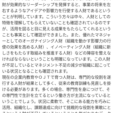
財が効果的なリーダーシップを発揮すると、事業の将来を左
右するようなアイデアや影響力を行使する人財であるという
ことが判明しています。こういう方々は中々、人財としての
特徴を理解してもらえていないことも確認されているのです
が、活用を図ると目に見える成果をもたらしてくれるという
ことも事実として確認ができました。また、優れたマネジャ
ーとしてのオーガナイジング人財（組織を動かす影響力の行
使の効果を高める人財）、イノベーティング人財（組織に新
しさをもたらす取組みを推進する人財）などの陣容を整えな
ければならないということも明確になっています。この人財
が不足しているとマネジメント不足の減少が組織に起こって
いる状況となることも確認されます。
現在の企業内教育やＯＪＴで育つ人財は、専門的な役割を遂
行する人財が結果として多く、従来の教育訓練も見直しを掛
ける必要があります。多くの場合、専門性を身につけて、そ
の専門性で生計を立てるという働き方が主流になっていると
いうことでしょう。状況に柔軟で、そこにある能力を巧みに
活用、組織化し、課題達成に向けて挑戦的な役割を果敢にと