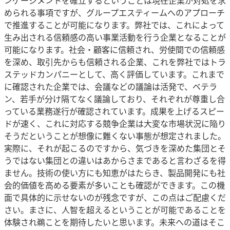
ンゲージメントを確立するということは現在企業が対処を求
められる事項ですが、グループエスティームへのアプローチ
で推進することが可能になります。弊社では、これによって
生み出される信頼感の高い事業活動を行う企業となることが
可能になります。社会・顧客に信頼され、労使間での信頼感
を深め、取引先からも信頼される企業、これを弊社ではトラ
ステッドカンパニーとして、高く評価しています。これまで
に確認された企業では、会議などの議論は活発で、ベテラ
ン、若手が分け隔てなく議論しており、それぞれが尊重し合
っている業務遂行が確認されています。成果を上げるスピー
ドが速く、これに対応する競争企業は大変な市場状況に陥り
そうだということが想像に難くない事態が想定されました。
実際に、それが起こるのですから、気づきを深めた集団とそ
うではない集団との違いはあからさまであると言わざるを得
ません。技術の使い方にも知恵がはたらき、製品開発にも社
会的価値を高める要素が多いことも確認ができます。この機
面で具体的に示せないのが残念ですが、この点はご配慮くだ
さい。まさに、人智を超えるということが可能であることを
体験され鵜ことを期待したいと思います。未来への道はそこ