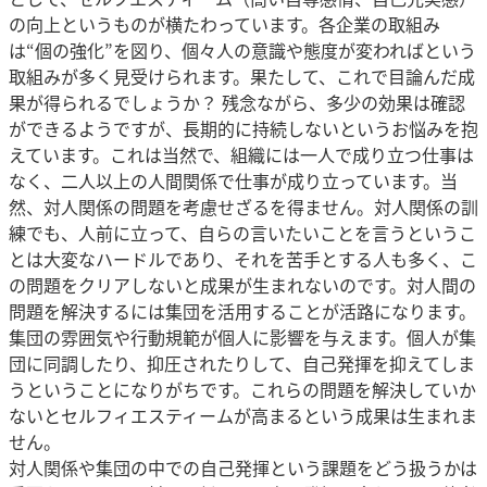
の向上というものが横たわっています。各企業の取組み
は“個の強化”を図り、個々人の意識や態度が変わればという
取組みが多く見受けられます。果たして、これで目論んだ成
果が得られるでしょうか？ 残念ながら、多少の効果は確認
ができるようですが、長期的に持続しないというお悩みを抱
えています。これは当然で、組織には一人で成り立つ仕事は
なく、二人以上の人間関係で仕事が成り立っています。当
然、対人関係の問題を考慮せざるを得ません。対人関係の訓
練でも、人前に立って、自らの言いたいことを言うというこ
とは大変なハードルであり、それを苦手とする人も多く、こ
の問題をクリアしないと成果が生まれないのです。対人間の
問題を解決するには集団を活用することが活路になります。
集団の雰囲気や行動規範が個人に影響を与えます。個人が集
団に同調したり、抑圧されたりして、自己発揮を抑えてしま
うということになりがちです。これらの問題を解決していか
ないとセルフィエスティームが高まるという成果は生まれま
せん。
対人関係や集団の中での自己発揮という課題をどう扱うかは